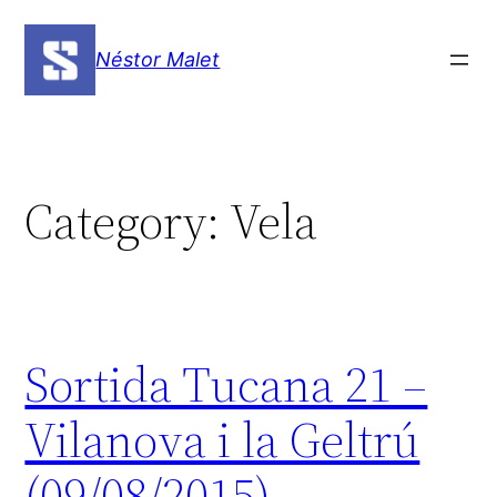
Skip
to
Néstor Malet
content
Category:
Vela
Sortida Tucana 21 –
Vilanova i la Geltrú
(09/08/2015)